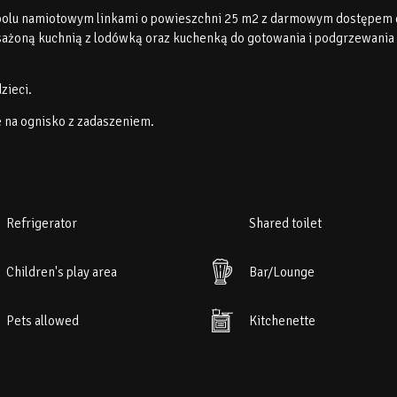
a polu namiotowym linkami o powieszchni 25 m2 z darmowym dostępem
osażoną kuchnią z lodówką oraz kuchenką do gotowania i podgrzewania
zieci.
e na ognisko z zadaszeniem.
Refrigerator
Shared toilet
Children's play area
Bar/Lounge
Pets allowed
Kitchenette