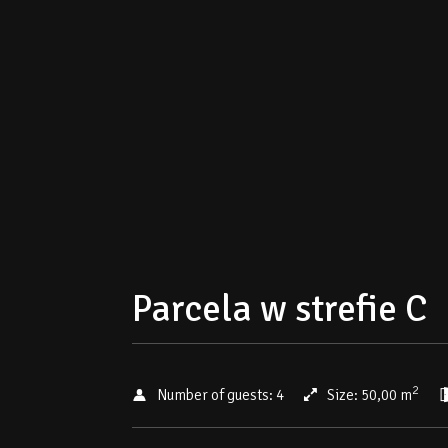
Parcela w strefie C
2
Number of guests:
4
Size:
50,00 m