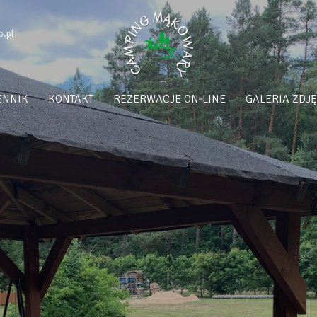
.pl
ENNIK
KONTAKT
REZERWACJE ON‑LINE
GALERIA ZDJ