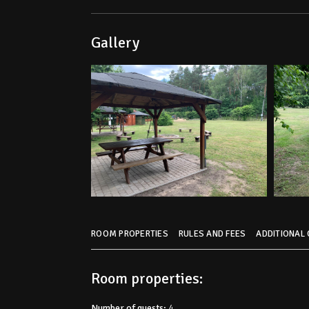
Gallery
ROOM PROPERTIES
RULES AND FEES
ADDITIONAL
Room properties:
Number of guests:
4