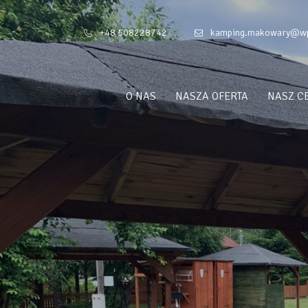
+48 508228742
kamping.makowary@wp
O NAS
NASZA OFERTA
NASZ C