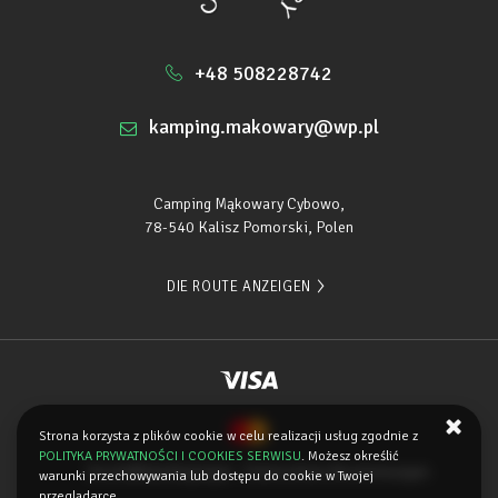
+48 508228742
kamping.makowary@wp.pl
Camping Mąkowary Cybowo,
78-540 Kalisz Pomorski, Polen
DIE ROUTE ANZEIGEN
Strona korzysta z plików cookie w celu realizacji usług zgodnie z
POLITYKA PRYWATNOŚCI I COOKIES SERWISU
. Możesz określić
Geschäftsbedingungen
Datenschutz-Bestimmungen
warunki przechowywania lub dostępu do cookie w Twojej
przeglądarce.