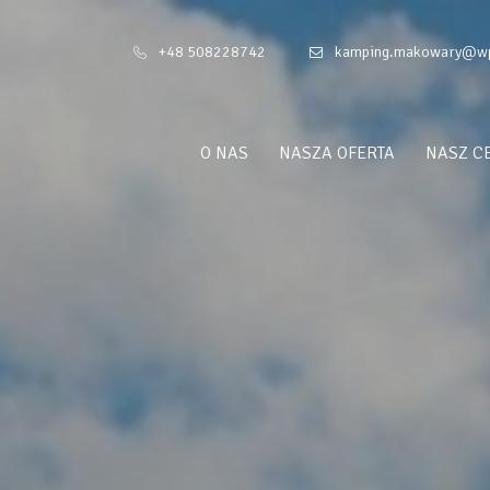
+48 508228742
kamping.makowary@wp
O NAS
NASZA OFERTA
NASZ C