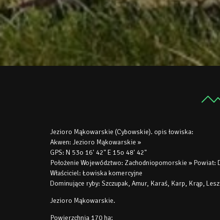
Jezioro Mąkowarskie (Cybowskie). opis łowiska:
Akwen: Jezioro Mąkowarskie »
GPS: N 53o 16' 42" E 15o 48' 42"
Położenie Województwo: Zachodniopomorskie » Powiat: D
Właściciel: Łowiska komercyjne
Dominujące ryby: Szczupak, Amur, Karaś, Karp, Krąp, Leszc
Jezioro Mąkowarskie.
Powierzchnia 170 ha;