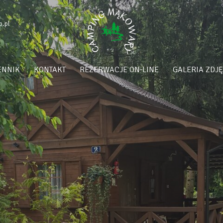
.pl
ENNIK
KONTAKT
REZERWACJE ON‑LINE
GALERIA ZDJ