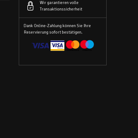
Wir garantieren volle
Transaktionssicherheit
Dank Online-Zahlung können Sie Ihre
Reservierung sofort bestätigen.
enne,
eci
wka,
p z
1
el,