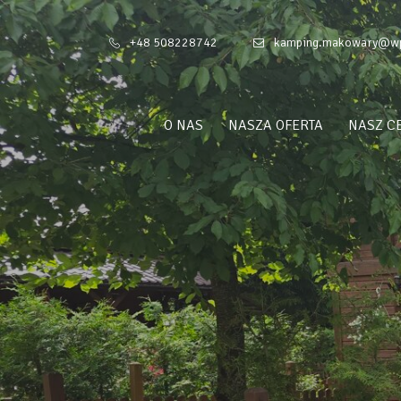
+48 508228742
kamping.makowary@wp
O NAS
NASZA OFERTA
NASZ C