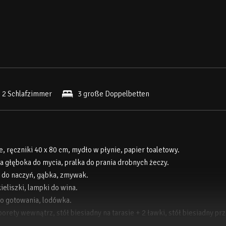
2 Schlafzimmer
3 große Doppelbetten
, ręczniki 40 x 80 cm, mydło w płynie, papier toaletowy.
ka głęboka do mycia, pralka do prania drobnych żeczy.
 do naczyń, gąbka, zmywak.
ieliszki, lampki do wina.
do gotowania, lodówka.
aborety wewnątrz, stół biesiadny na tarasie + 2 ławki, stół biesiadny pr