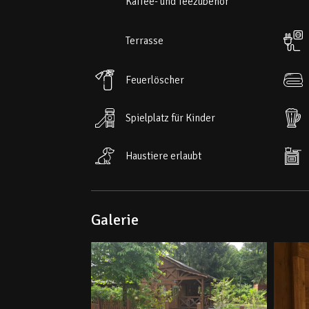
Kaffee- und Teezubehör
po 4 poduszki, po 2 koce, szafki ubraniowe, wiesz
Terrasse
Przy domku duży zadaszony taras (2 x 5m) z stołe
stół.
Feuerlöscher
Za domkiem duży grill z zadaszeniem.
Spielplatz für Kinder
Haustiere erlaubt
Galerie