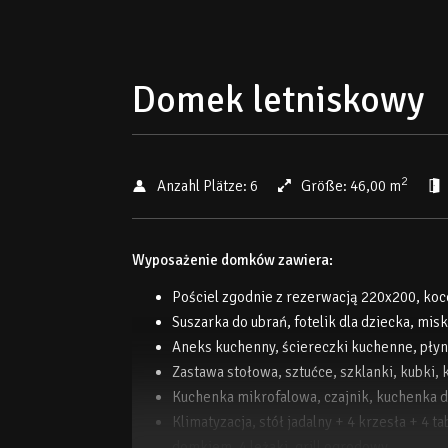
Domek letniskowy
2
Anzahl Plätze:
6
Größe:
46,00 m
Wyposażenie domków zawiera:
Pościel zgodnie z rezerwacją 220x200, koce
Suszarka do ubrań, fotelik dla dziecka, mis
Aneks kuchenny, ściereczki kuchenne, płyn
Zastawa stołowa, sztućce, szklanki, kubki, k
Kuchenka mikrofalowa, czajnik, kuchenka 
Klimatyzacja, stół jadalny + 4 krzesła + 4 t
domkiem, 4 leżaki, grill ogrodowy.