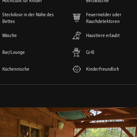
Hochstuhl für Kinder
Bettwäsche
aki do ubrań, lampki nocne, telewizor, grzejniki elektryczne.
Steckdose in der Nähe des
Feuermelder oder
Bettes
Rauchdetektoren
m biesiadnym na 8 osób, 4 leżaki do opalania, przed domkiem duży bies
Wäsche
Haustiere erlaubt
Bar/Lounge
Grill
Küchennische
Kinderfreundlich